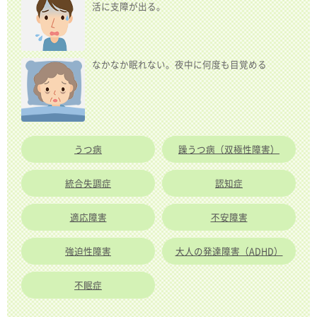
活に支障が出る。
なかなか眠れない。夜中に何度も目覚める
うつ病
躁うつ病（双極性障害）
統合失調症
認知症
適応障害
不安障害
強迫性障害
大人の発達障害（ADHD）
不眠症