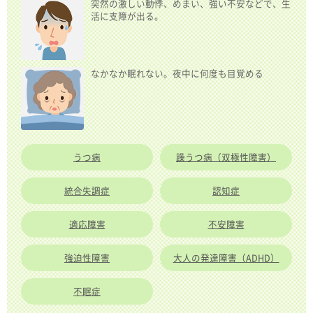
突然の激しい動悸、めまい、強い不安などで、生
活に支障が出る。
なかなか眠れない。夜中に何度も目覚める
うつ病
躁うつ病（双極性障害）
統合失調症
認知症
適応障害
不安障害
強迫性障害
大人の発達障害（ADHD）
不眠症