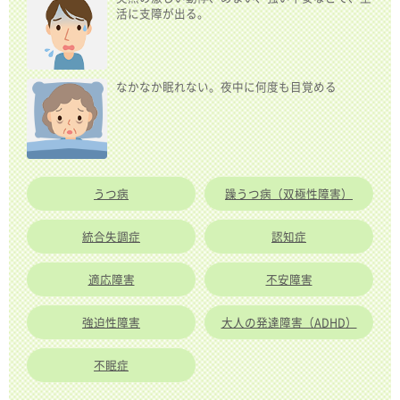
活に支障が出る。
なかなか眠れない。夜中に何度も目覚める
うつ病
躁うつ病（双極性障害）
統合失調症
認知症
適応障害
不安障害
強迫性障害
大人の発達障害（ADHD）
不眠症