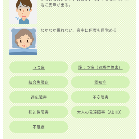
活に支障が出る。
なかなか眠れない。夜中に何度も目覚める
うつ病
躁うつ病（双極性障害）
統合失調症
認知症
適応障害
不安障害
強迫性障害
大人の発達障害（ADHD）
不眠症